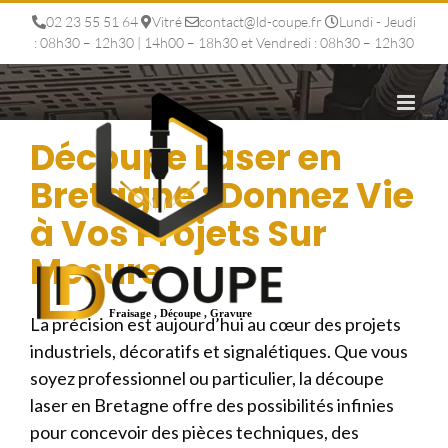
Passer
02 23 55 51 64
Vitré
contact@ld-coupe.fr
Lundi - Jeudi
au
: 08h30 – 12h30 | 14h00 – 18h30 et Vendredi : 08h30 – 12h30
contenu
Découpe Laser en
Bretagne : Donnez Vie
à Vos Projets Sur
Mesure
La précision est aujourd’hui au cœur des projets
industriels, décoratifs et signalétiques. Que vous
soyez professionnel ou particulier, la découpe
laser en Bretagne offre des possibilités infinies
pour concevoir des pièces techniques, des