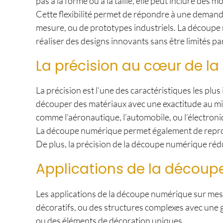
pas à la forme ou à la taille, elle peut inclure de
Cette flexibilité permet de répondre à une demand
mesure, ou de prototypes industriels. La découpe
réaliser des designs innovants sans être limités p
La précision au cœur de l
La précision est l’une des caractéristiques les p
découper des matériaux avec une exactitude au micr
comme l’aéronautique, l’automobile, ou l’électroni
La découpe numérique permet également de reprodui
De plus, la précision de la découpe numérique rédu
Applications de la décou
Les applications de la découpe numérique sur mesu
décoratifs, ou des structures complexes avec une g
ou des éléments de décoration uniques.