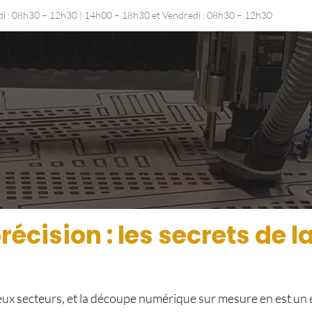
udi : 08h30 – 12h30 | 14h00 – 18h30 et Vendredi : 08h30 – 12h30
récision : les secrets de
eux secteurs, et la découpe numérique sur mesure en est u