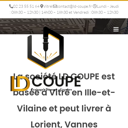
Passer
02 23 55 51 64
Vitré
contact@ld-coupe.fr
Lundi - Jeudi
au
: 08h30 – 12h30 | 14h00 – 18h30 et Vendredi : 08h30 – 12h30
contenu
La société LD COUPE est
basée à Vitré en Ille-et-
Vilaine et peut livrer à
Lorient, Vannes