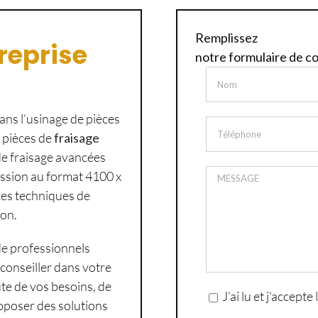
Remplissez
reprise
notre formulaire de c
s l’usinage de pièces
e pièces de
fraisage
e fraisage avancées
ession au format 4100 x
ces techniques de
ion.
de professionnels
onseiller dans votre
te de vos besoins, de
J'ai lu et j'accept
oposer des solutions