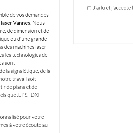
J'ai lu et j'accept
mble de vos demandes
laser Vannes
. Nous
me, de dimension et de
nique ou d’une grande
ns des machines laser
tes les technologies de
es sont
e la signalétique, de la
otre travail soit
tir de plans et de
tels que .EPS, .DXF,
onnalisé pour votre
mes à votre écoute au