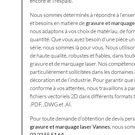
encore le Trespa®.
Nous sommes déterminés à répondre à l’ense
et besoins en matière de
gravure et marquage
nous adaptons à vos choix de matériau, de for
quantité. Que vous ayez besoin d’une pièce u
série, nous sommes là pour vous. Nous utiliso
de haute qualité, robustes et fiables, dans tou
gravure et de marquage laser. Nos compétenc
particulièrement sollicitées dans les domaines d
décoration et de l’industrie. Pour garantir que n
conforme à vos attentes, nous travaillons à par
fichiers vectoriels 2D dans différents formats 
.PDF, .DWG et .AI.
Pour toute demande d’obtention de devis pers
gravure et marquage laser Vannes
, nous som
02 23 55 51 64
.